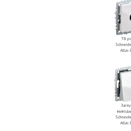
ТВ р
Schneide
Atlas
Загл
выводы
Schneide
Atlas