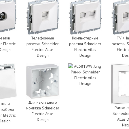
озетки
Телефонные
Компьютерные
TV + In
r Electric
розетки Schneider
розетки Schneider
розетки S
 Design
Electric Atlas
Electric Atlas
Electri
Design
Design
Des
Рамки Schneider
Electric Atlas
Design
Для накладного
ушки и
Рамки ст
монтажа Schneider
 кабеля
Schneider
Electric Atlas
r Electric
Atlas 
Design
 Design
Nat