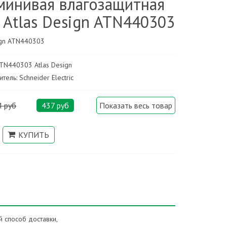
минивая влагозащитная
 Atlas Design ATN440303
ign ATN440303
ATN440303 Atlas Design
тель: Schneider Electric
4 руб
437 руб
Показать весь товар
 способ доставки,