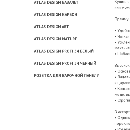
Купить 
ATLAS DESIGN БАЗАЛЬТ
или мож
ATLAS DESIGN КАРБОН
Преимуще
ATLAS DESIGN ART
• Удобн
• Четка
ATLAS DESIGN NATURE
• Усиле
механиз
ATLAS DESIGN PROFI 54 БЕЛЫЙ
• Шабло
ATLAS DESIGN PROFI 54 ЧЕРНЫЙ
Высокок
• Основ
РОЗЕТКА ДЛЯ ВАРОЧНОЙ ПАНЕЛИ
• Лицевы
к царап
• Контак
меди, в
• Строги
В ассор
• Однок
переключ
• Розетк