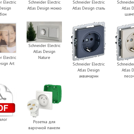
r Electric
Schneider Electric
Schneider Electric
Schneider
 Design
Atlas Design мокко
Atlas Design сталь
Atlas 
рбон
шам
Schneider Electric
Atlas Design
Nature
r Electric
esign Art
Schneider Electric
Schneider
Atlas Design
Atlas 
аквамарин
песо
алог
Розетка для
варочной панели