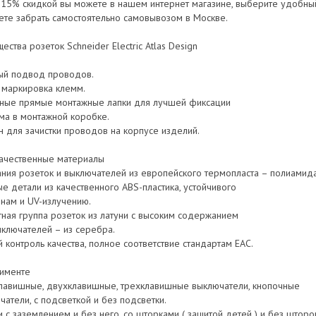
с 15% скидкой вы можете в нашем интернет магазине, выберите удобный
ете забрать самостоятельно самовывозом в Москве.
ства розеток Schneider Electric Atlas Design
ый подвод проводов.
я маркировка клемм.
нные прямые монтажные лапки для лучшей фиксации
ма в монтажной коробке.
н для зачистки проводов на корпусе изделий.
ачественные материалы
ания розеток и выключателей из европейского термопласта – полиамида
е детали из качественного ABS-пластика, устойчивого
инам и UV-излучению.
тная группа розеток из латуни с высоким содержанием
ыключателей – из серебра.
й контроль качества, полное соответствие стандартам EAC.
тименте
лавишные, двухклавишные, трехклавишные выключатели, кнопочные
атели, с подсветкой и без подсветки.
и с заземлением и без него, со шторками ( защитой детей ) и без шторо