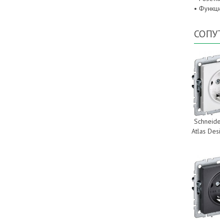
• Функц
СОПУ
Schneide
Atlas De