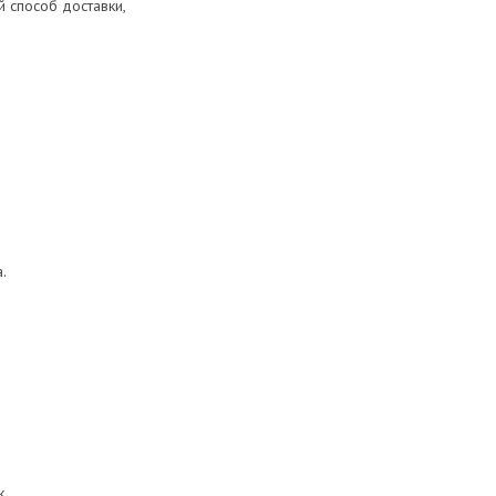
 способ доставки,
.
к.