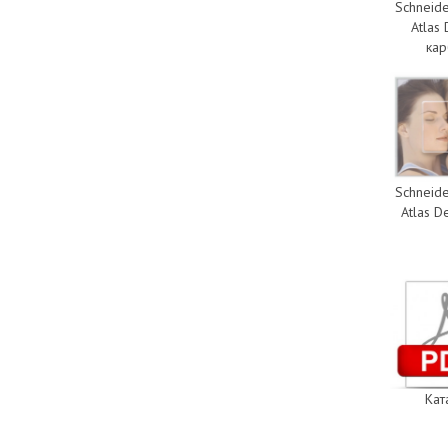
Schneide
Atlas
ка
Schneide
Atlas D
Кат