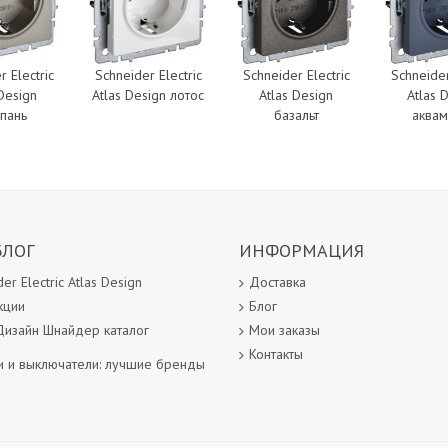
r Electric
Schneider Electric
Schneider Electric
Schneider
 Design
Atlas Design лотос
Atlas Design
Atlas 
пань
базальт
аквам
БЛОГ
ИНФОРМАЦИЯ
er Electric Atlas Design
Доставка
кции
Блог
Дизайн Шнайдер каталог
Мои заказы
Контакты
и и выключатели: лучшие бренды