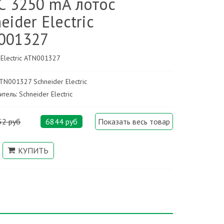
С 3250 mA лотос
eider Electric
001327
 Electric ATN001327
ATN001327 Schneider Electric
тель: Schneider Electric
52 руб
6844 руб
Показать весь товар