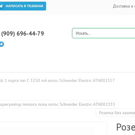
Доставка и 
 (909) 696-44-79
sb 1 порта тип С 3250 mA лотос Schneider Electric ATN001327
орегулятор теплого пола лотос Schneider Electric ATN001335
Розетка без зазем
Розе