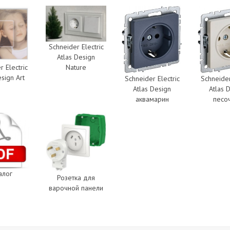
Schneider Electric
Atlas Design
Nature
r Electric
esign Art
Schneider Electric
Schneider
Atlas Design
Atlas 
аквамарин
песо
алог
Розетка для
варочной панели