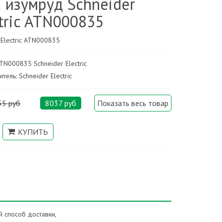
 изумруд Schneider
tric ATN000835
 Electric ATN000835
ATN000835 Schneider Electric
тель: Schneider Electric
55 руб
8037 руб
Показать весь товар
 способ доставки,