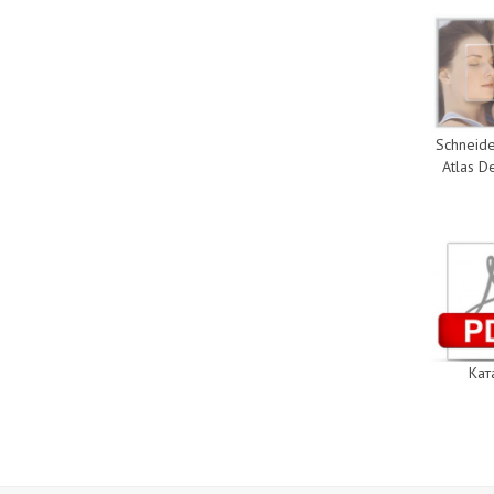
Schneide
Atlas D
Кат