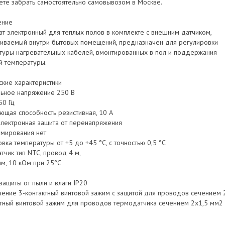
ете забрать самостоятельно самовывозом в Москве.
ение
ат электронный для теплых полов в комплекте с внешним датчиком,
ливаемый внутри бытовых помещений, предназначен для регулировки
туры нагревательных кабелей, вмонтированных в пол и поддержания
й температуры.
ские характеристики
ьное напряжение 250 В
50 Гц
ющая способность резистивная, 10 A
электронная защита от перенапряжения
мирования нет
вка температуры от +5 до +45 °С, с точностью 0,5 °С
чик тип NTC, провод 4 м,
мм, 10 кОм при 25°С
защиты от пыли и влаги IP20
ение 3-контактный винтовой зажим с защитой для проводов сечением 
ктный винтовой зажим для проводов термодатчика сечением 2х1,5 мм2