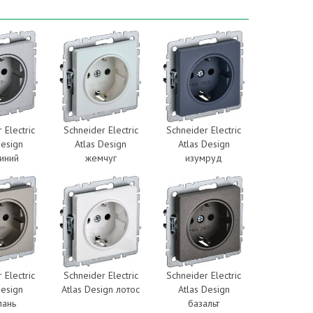
 Electric
Schneider Electric
Schneider Electric
Design
Atlas Design
Atlas Design
иний
жемчуг
изумруд
 Electric
Schneider Electric
Schneider Electric
Design
Atlas Design лотос
Atlas Design
пань
базальт