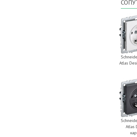
СОПУ
Schneide
Atlas De
Schneide
Atlas
ка