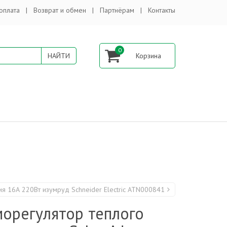
оплата
Возврат и обмен
Партнёрам
Контакты
0
ия 16А 220Вт изумруд Schneider Electric ATN000841
морегулятор теплого