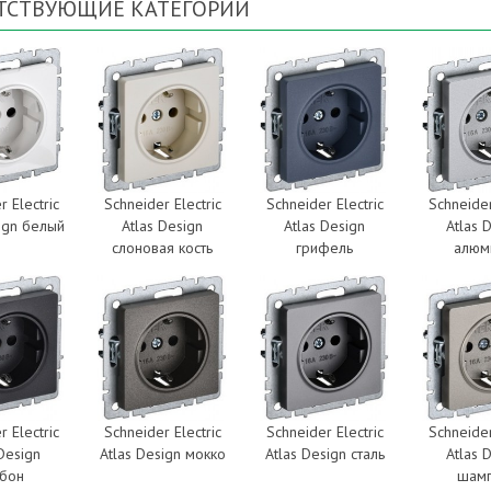
ТСТВУЮЩИЕ КАТЕГОРИИ
r Electric
Schneider Electric
Schneider Electric
Schneider
sign белый
Atlas Design
Atlas Design
Atlas 
слоновая кость
грифель
алюм
r Electric
Schneider Electric
Schneider Electric
Schneider
 Design
Atlas Design мокко
Atlas Design сталь
Atlas 
рбон
шам